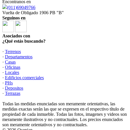
Encontranos en
(011)69049766
Vuelta de Obligado 1906 PB "B"
Seguinos en
Asociados con
¿Qué estás buscando?
·
Terrenos
·
Departamentos
·
Casas
·
Oficinas
·
Locales
·
Edificios comerciales
·
PHs
·
Depositos
·
Terrazas
Todas las medidas enunciadas son meramente orientativas, las
medidas exactas serán las que se expresen en el respectivo título de
propiedad de cada inmueble. Todas las fotos, imagenes y videos son
meramente ilustrativos y no contractuales. Los precios enunciados
son meramente orientativos y no contractuales.
© 2026 Osepian.