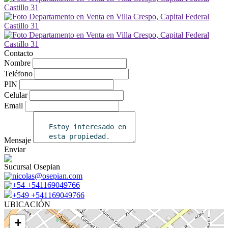
Contacto
Nombre
Teléfono
PIN
Celular
Email
Mensaje
Enviar
Sucursal Osepian
nicolas@osepian.com
+54 +541169049766
+549 +541169049766
UBICACIÓN
+