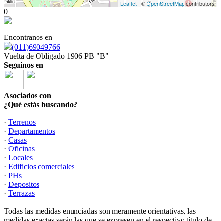
Leaflet
| ©
OpenStreetMap
contributors
0
Encontranos en
(011)69049766
Vuelta de Obligado 1906 PB "B"
Seguinos en
Asociados con
¿Qué estás buscando?
·
Terrenos
·
Departamentos
·
Casas
·
Oficinas
·
Locales
·
Edificios comerciales
·
PHs
·
Depositos
·
Terrazas
Todas las medidas enunciadas son meramente orientativas, las
medidas exactas serán las que se expresen en el respectivo título de