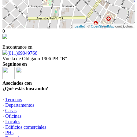
Leaflet
| ©
OpenStreetMap
contributors
0
Encontranos en
(011)69049766
Vuelta de Obligado 1906 PB "B"
Seguinos en
Asociados con
¿Qué estás buscando?
·
Terrenos
·
Departamentos
·
Casas
·
Oficinas
·
Locales
·
Edificios comerciales
·
PHs