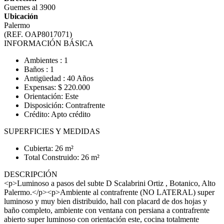
Guemes al 3900
Ubicación
Palermo
(REF. OAP8017071)
INFORMACIÓN BÁSICA
Ambientes : 1
Baños : 1
Antigüedad : 40 Años
Expensas: $ 220.000
Orientación: Este
Disposición: Contrafrente
Crédito: Apto crédito
SUPERFICIES Y MEDIDAS
Cubierta: 26 m²
Total Construido: 26 m²
DESCRIPCIÓN
<p>Luminoso a pasos del subte D Scalabrini Ortiz , Botanico, Alto
Palermo.</p><p>Ambiente al contrafrente (NO LATERAL) super
luminoso y muy bien distribuido, hall con placard de dos hojas y
baño completo, ambiente con ventana con persiana a contrafrente
abierto super luminoso con orientación este, cocina totalmente