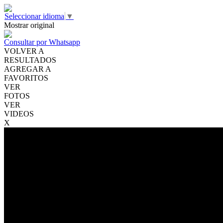
Seleccionar idioma
▼
Mostrar original
Consultar por Whatsapp
VOLVER A
RESULTADOS
AGREGAR A
FAVORITOS
VER
FOTOS
VER
VIDEOS
X