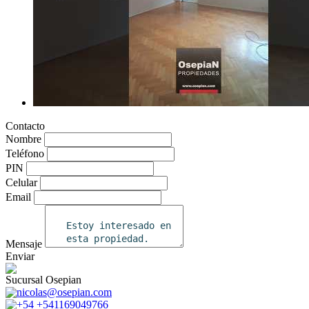
Contacto
Nombre
Teléfono
PIN
Celular
Email
Mensaje
Enviar
Sucursal Osepian
nicolas@osepian.com
+54 +541169049766