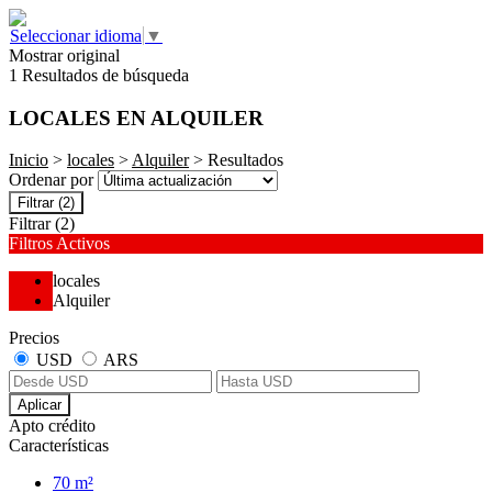
Seleccionar idioma
▼
Mostrar original
1 Resultados de búsqueda
LOCALES EN ALQUILER
Inicio
>
locales
>
Alquiler
> Resultados
Ordenar por
Filtrar
(2)
Filtrar
(2)
Filtros Activos
locales
Alquiler
Precios
USD
ARS
Aplicar
Apto crédito
Características
70 m²